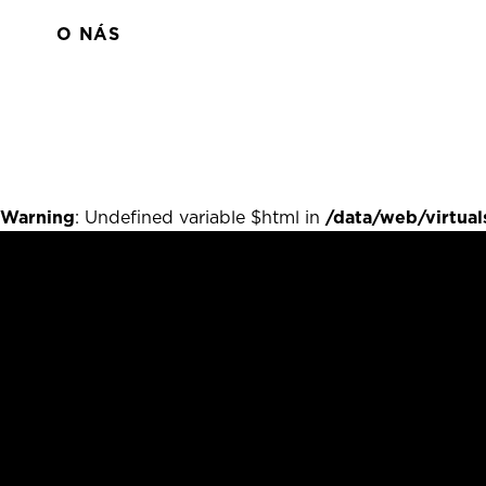
O NÁS
Warning
: Undefined variable $html in
/data/web/virtua